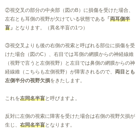
②視交叉の部分の中央部（図のB）に損傷を受けた場合、
左右とも耳側の視野が欠けている状態である
「
両耳側半
盲
」
となります。（異名半盲の1つ）
③視交叉よりも後の右側の視索と呼ばれる部位に損傷を受
けた場合（図のC）、右目では耳側の網膜からの神経線維
（視野で言うと左側視野）と左目では鼻側の網膜からの神
経線維（こちらも左側視野）が障害されるので、
両目とも
左側半分の視野欠損
をきたします。
これを
左同名半盲
と呼びますよ。
反対に左側の視索に障害を受けた場合は右側の視野欠損が
生じ、
右同名半盲
となります。